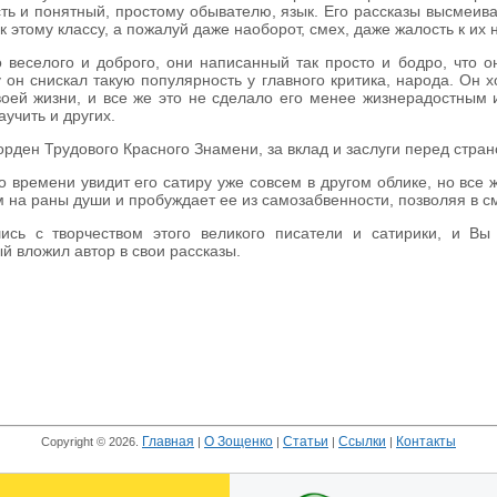
сть и понятный, простому обывателю, язык. Его рассказы высмеива
к этому классу, а пожалуй даже наоборот, смех, даже жалость к их 
 веселого и доброго, они написанный так просто и бодро, что 
 он снискал такую популярность у главного критика, народа. Он 
воей жизни, и все же это не сделало его менее жизнерадостным 
аучить и других.
орден Трудового Красного Знамени, за вклад и заслуги перед стра
 времени увидит его сатиру уже совсем в другом облике, но все ж
ам на раны души и пробуждает ее из самозабвенности, позволяя в 
ись с творчеством этого великого писатели и сатирики, и Вы
й вложил автор в свои рассказы.
Главная
О Зощенко
Статьи
Ссылки
Контакты
Copyright © 2026.
|
|
|
|