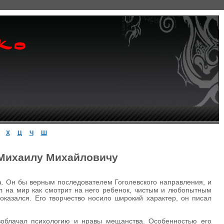
Х
Ц
Ч
Ш
 Михаилу Михайловичу
а. Он бы верным последователем Гоголевского направления, и
ел на мир как смотрит на него ребенок, чистым и любопытным
 оказался. Его творчество носило широкий характер, он писал
азоблачал психологию и нравы мещанства. Особенностью его