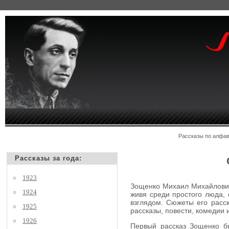
Рассказы по алф
Рассказы за года:
1923
Зощенко Михаил Михайлович,
1924
живя среди простого люда, 
взглядом. Сюжеты его расск
1925
рассказы, повести, комедии
1926
Первый рассказ Зощенко бы