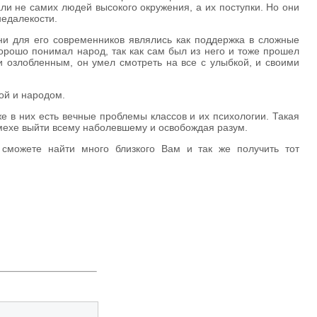
ли не самих людей высокого окружения, а их поступки. Но они
недалекости.
они для его современников являлись как поддержка в сложные
хорошо понимал народ, так как сам был из него и тоже прошел
и озлобленным, он умел смотреть на все с улыбкой, и своими
ной и народом.
е в них есть вечные проблемы классов и их психологии. Такая
смехе выйти всему наболевшему и освобождая разум.
 сможете найти много близкого Вам и так же получить тот