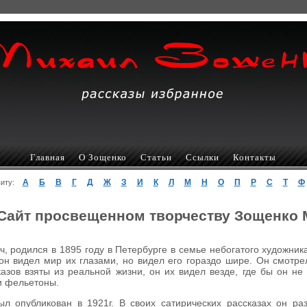
Главная
О Зощенко
Статьи
Ссылки
Контакты
А
Б
В
Г
Д
Ж
З
И
К
Л
М
Н
О
П
Р
С
Т
Ф
авиту:
Сайт просвещенном творчеству Зощенко
 родился в 1895 году в Петербурге в семье небогатого художник
он видел мир их глазами, но видел его гораздо шире. Он смотр
азов взяты из реальной жизни, он их видел везде, где бы он не
 и фельетоны.
л опубликован в 1921г. В своих сатирических рассказах он р