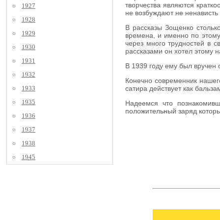
творчества являются кратко
1927
не возбуждают не ненависть 
1928
В рассказы Зощенко столько
1929
времена, и именно по этому
через много трудностей в с
1930
рассказами он хотел этому н
1931
В 1939 году ему был вручен 
1932
Конечно современник нашего
1933
сатира действует как бальз
1935
Надеемся что познакомивш
положительный заряд которы
1936
1937
1938
1945