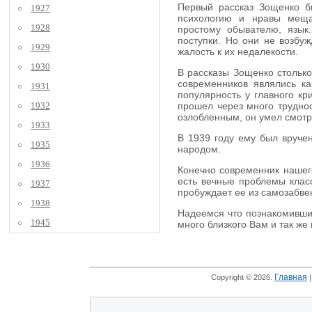
Первый рассказ Зощенко бы
1927
психологию и нравы мещан
1928
простому обывателю, язык
поступки. Но они не возбуж
1929
жалость к их недалекости.
1930
В рассказы Зощенко столько
современников являлись к
1931
популярность у главного кр
1932
прошел через много труднос
озлобленным, он умел смотре
1933
В 1939 году ему был вручен
1935
народом.
1936
Конечно современник нашего
есть вечные проблемы класс
1937
пробуждает ее из самозабве
1938
Надеемся что познакомившис
1945
много близкого Вам и так же
Главная
Copyright © 2026.