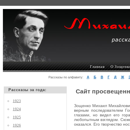
Главная
О Зощенк
А
Б
В
Г
Д
Ж
Рассказы по алфавиту:
Рассказы за года:
Сайт просвещенн
1923
Зощенко Михаил Михайлович,
1924
верным последователем Гог
глазами, но видел его гор
1925
любопытным взглядом. Сюжеты
оказался. Его творчество но
1926