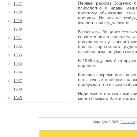
Первый рассказ Зощенко бы
1927
психологию и нравы мещан
1928
простому обывателю, язык
поступки. Но они не возбуж
1929
жалость к их недалекости.
1930
В рассказы Зощенко столько
современников являлись к
1931
популярность у главного кр
1932
прошел через много труднос
озлобленным, он умел смотре
1933
В 1939 году ему был вручен
1935
народом.
1936
Конечно современник нашего
есть вечные проблемы класс
1937
пробуждает ее из самозабве
1938
Надеемся что познакомившис
1945
много близкого Вам и так же
Главная
Copyright © 2026.