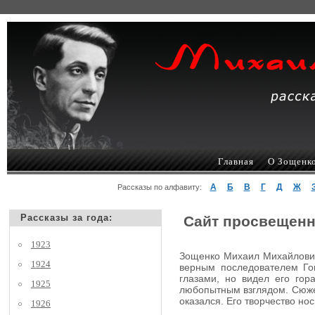
Главная
О Зощенк
А
Б
В
Г
Д
Ж
Рассказы по алфавиту:
Рассказы за года:
Сайт просвещенн
1923
Зощенко Михаил Михайлович,
1924
верным последователем Гог
глазами, но видел его гор
1925
любопытным взглядом. Сюжеты
оказался. Его творчество но
1926