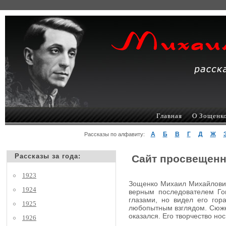
Главная
О Зощенк
А
Б
В
Г
Д
Ж
Рассказы по алфавиту:
Рассказы за года:
Сайт просвещенн
1923
Зощенко Михаил Михайлович,
1924
верным последователем Гог
глазами, но видел его гор
1925
любопытным взглядом. Сюжеты
оказался. Его творчество но
1926