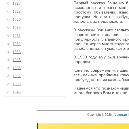
Первый рассказ Зощенко бы
1927
психологию и нравы мещан
1928
простому обывателю, язык
поступки. Но они не возбуж
1929
жалость к их недалекости.
1930
В рассказы Зощенко столько
современников являлись к
1931
популярность у главного кр
1932
прошел через много труднос
озлобленным, он умел смотре
1933
В 1939 году ему был вручен
1935
народом.
1936
Конечно современник нашего
есть вечные проблемы класс
1937
пробуждает ее из самозабве
1938
Надеемся что познакомившис
1945
много близкого Вам и так же
Главная
Copyright © 2026.