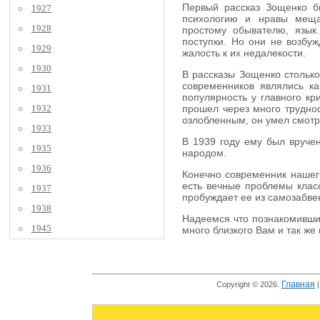
Первый рассказ Зощенко бы
1927
психологию и нравы мещан
1928
простому обывателю, язык
поступки. Но они не возбуж
1929
жалость к их недалекости.
1930
В рассказы Зощенко столько
современников являлись к
1931
популярность у главного кр
1932
прошел через много труднос
озлобленным, он умел смотре
1933
В 1939 году ему был вручен
1935
народом.
1936
Конечно современник нашего
есть вечные проблемы класс
1937
пробуждает ее из самозабве
1938
Надеемся что познакомившис
1945
много близкого Вам и так же
Главная
Copyright © 2026.