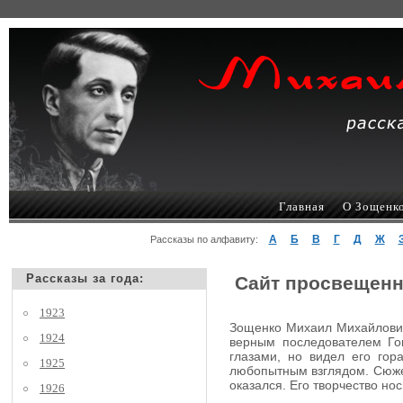
Главная
О Зощенк
А
Б
В
Г
Д
Ж
Рассказы по алфавиту:
Рассказы за года:
Сайт просвещенн
1923
Зощенко Михаил Михайлович,
1924
верным последователем Гог
глазами, но видел его гор
1925
любопытным взглядом. Сюжеты
оказался. Его творчество но
1926