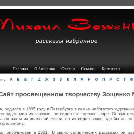
Главная
О Зощенко
Статьи
Ссылки
Контакты
А
Б
В
Г
Д
Ж
З
И
К
Л
М
Н
О
П
Р
С
Т
Ф
авиту:
Сайт просвещенном творчеству Зощенко
 родился в 1895 году в Петербурге в семье небогатого художник
он видел мир их глазами, но видел его гораздо шире. Он смотр
азов взяты из реальной жизни, он их видел везде, где бы он не
 и фельетоны.
л опубликован в 1921г. В своих сатирических рассказах он р