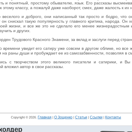
сть и понятный, простому обывателю, язык. Его рассказы высмеива
к этому классу, а пожалуй даже наоборот, смех, даже жалость к их 
 веселого и доброго, они написанный так просто и бодро, что 
 он снискал такую популярность у главного критика, народа. Он 
воей жизни, и все же это не сделало его менее жизнерадостным 
аучить и других.
орден Трудового Красного Знамени, за вклад и заслуги перед стра
 времени увидит его сатиру уже совсем в другом облике, но все ж
ам на раны души и пробуждает ее из самозабвенности, позволяя в 
ись с творчеством этого великого писатели и сатирики, и Вы
й вложил автор в свои рассказы.
Главная
О Зощенко
Статьи
Ссылки
Контакты
Copyright © 2026.
|
|
|
|