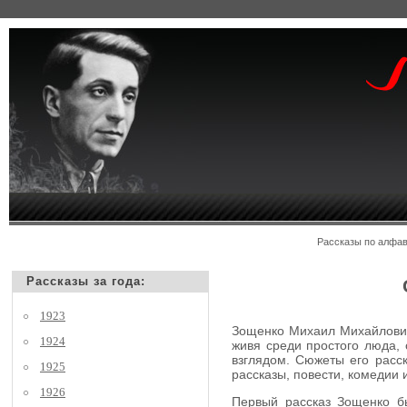
Рассказы по алф
Рассказы за года:
1923
Зощенко Михаил Михайлович,
1924
живя среди простого люда, 
взглядом. Сюжеты его расск
1925
рассказы, повести, комедии
1926
Первый рассказ Зощенко бы