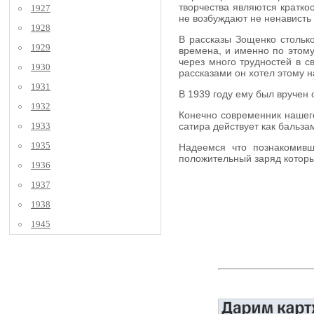
творчества являются кратко
1927
не возбуждают не ненависть 
1928
В рассказы Зощенко столько
1929
времена, и именно по этому
через много трудностей в с
1930
рассказами он хотел этому н
1931
В 1939 году ему был вручен 
1932
Конечно современник нашего
1933
сатира действует как бальз
1935
Надеемся что познакомивш
положительный заряд которы
1936
1937
1938
1945