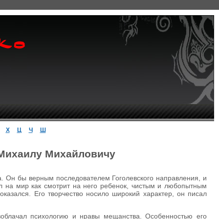
Х
Ц
Ч
Ш
 Михаилу Михайловичу
а. Он бы верным последователем Гоголевского направления, и
ел на мир как смотрит на него ребенок, чистым и любопытным
 оказался. Его творчество носило широкий характер, он писал
азоблачал психологию и нравы мещанства. Особенностью его