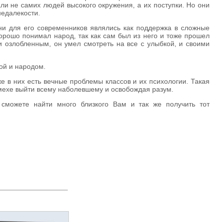
ли не самих людей высокого окружения, а их поступки. Но они
недалекости.
они для его современников являлись как поддержка в сложные
хорошо понимал народ, так как сам был из него и тоже прошел
и озлобленным, он умел смотреть на все с улыбкой, и своими
ной и народом.
е в них есть вечные проблемы классов и их психологии. Такая
смехе выйти всему наболевшему и освобождая разум.
 сможете найти много близкого Вам и так же получить тот