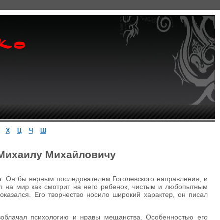
Х
Ц
Ч
Ш
 Михаилу Михайловичу
а. Он бы верным последователем Гоголевского направления, и
ел на мир как смотрит на него ребенок, чистым и любопытным
 оказался. Его творчество носило широкий характер, он писал
азоблачал психологию и нравы мещанства. Особенностью его