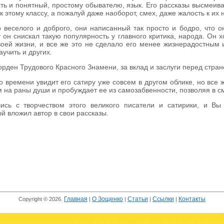
сть и понятный, простому обывателю, язык. Его рассказы высмеива
к этому классу, а пожалуй даже наоборот, смех, даже жалость к их 
 веселого и доброго, они написанный так просто и бодро, что 
 он снискал такую популярность у главного критика, народа. Он 
воей жизни, и все же это не сделало его менее жизнерадостным 
аучить и других.
орден Трудового Красного Знамени, за вклад и заслуги перед стра
 времени увидит его сатиру уже совсем в другом облике, но все ж
ам на раны души и пробуждает ее из самозабвенности, позволяя в 
ись с творчеством этого великого писатели и сатирики, и Вы
й вложил автор в свои рассказы.
Главная
О Зощенко
Статьи
Ссылки
Контакты
Copyright © 2026.
|
|
|
|