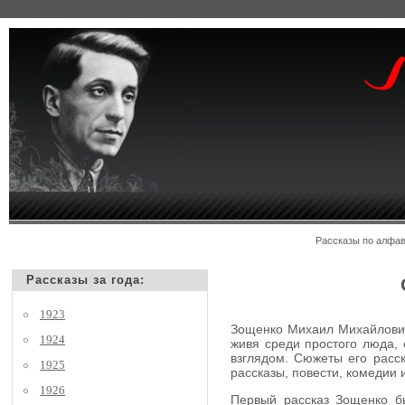
Рассказы по алф
Рассказы за года:
1923
Зощенко Михаил Михайлович,
1924
живя среди простого люда, 
взглядом. Сюжеты его расск
1925
рассказы, повести, комедии
1926
Первый рассказ Зощенко бы