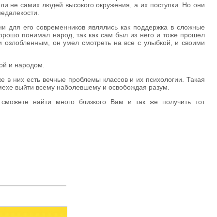
ли не самих людей высокого окружения, а их поступки. Но они
недалекости.
они для его современников являлись как поддержка в сложные
хорошо понимал народ, так как сам был из него и тоже прошел
и озлобленным, он умел смотреть на все с улыбкой, и своими
ной и народом.
е в них есть вечные проблемы классов и их психологии. Такая
смехе выйти всему наболевшему и освобождая разум.
 сможете найти много близкого Вам и так же получить тот