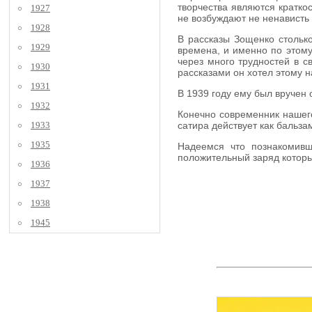
творчества являются кратко
1927
не возбуждают не ненависть 
1928
В рассказы Зощенко столько
1929
времена, и именно по этому
через много трудностей в с
1930
рассказами он хотел этому н
1931
В 1939 году ему был вручен 
1932
Конечно современник нашего
1933
сатира действует как бальз
1935
Надеемся что познакомивш
положительный заряд которы
1936
1937
1938
1945