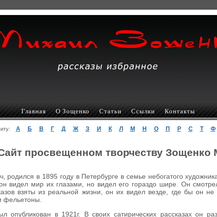
Главная
О Зощенко
Статьи
Ссылки
Контакты
А
Б
В
Г
Д
Ж
З
И
К
Л
М
Н
О
П
Р
С
Т
Ф
авиту:
Сайт просвещенном творчеству Зощенко
 родился в 1895 году в Петербурге в семье небогатого художник
он видел мир их глазами, но видел его гораздо шире. Он смотр
азов взяты из реальной жизни, он их видел везде, где бы он не
 и фельетоны.
л опубликован в 1921г. В своих сатирических рассказах он р