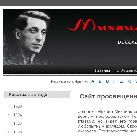
Главная
О Зощенк
А
Б
В
Г
Д
Ж
Рассказы по алфавиту:
Рассказы за года:
Сайт просвещенн
1923
Зощенко Михаил Михайлович,
1924
верным последователем Гог
глазами, но видел его гор
1925
любопытным взглядом. Сюжеты
оказался. Его творчество но
1926