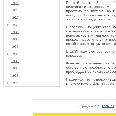
Первый рассказ Зощенко бы
1927
психологию и нравы мещан
1928
простому обывателю, язык
поступки. Но они не возбуж
1929
жалость к их недалекости.
1930
В рассказы Зощенко столько
современников являлись к
1931
популярность у главного кр
1932
прошел через много труднос
озлобленным, он умел смотре
1933
В 1939 году ему был вручен
1935
народом.
1936
Конечно современник нашего
есть вечные проблемы класс
1937
пробуждает ее из самозабве
1938
Надеемся что познакомившис
1945
много близкого Вам и так же
Главная
Copyright © 2026.