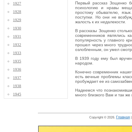
Первый рассказ Зощенко бы
1927
психологию и нравы мещан
1928
простому обывателю, язык
поступки. Но они не возбуж
1929
жалость к их недалекости.
1930
В рассказы Зощенко столько
современников являлись к
1931
популярность у главного кр
1932
прошел через много труднос
озлобленным, он умел смотре
1933
В 1939 году ему был вручен
1935
народом.
1936
Конечно современник нашего
есть вечные проблемы класс
1937
пробуждает ее из самозабве
1938
Надеемся что познакомившис
1945
много близкого Вам и так же
Главная
Copyright © 2026.