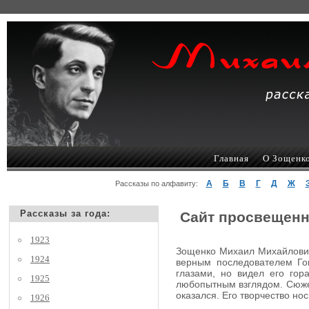
Главная
О Зощенк
А
Б
В
Г
Д
Ж
Рассказы по алфавиту:
Рассказы за года:
Сайт просвещенн
1923
Зощенко Михаил Михайлович,
1924
верным последователем Гог
глазами, но видел его гор
1925
любопытным взглядом. Сюжеты
оказался. Его творчество но
1926