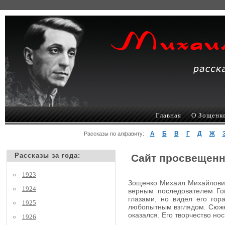
Главная
О Зощенк
А
Б
В
Г
Д
Ж
Рассказы по алфавиту:
Рассказы за года:
Сайт просвещенн
1923
Зощенко Михаил Михайлович,
1924
верным последователем Гог
глазами, но видел его гор
1925
любопытным взглядом. Сюжеты
оказался. Его творчество но
1926