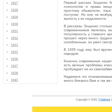
Первый рассказ Зощенко бы
1927
психологию и нравы мещан
1928
простому обывателю, язык
поступки. Но они не возбуж
1929
жалость к их недалекости.
1930
В рассказы Зощенко столько
современников являлись к
1931
популярность у главного кр
1932
прошел через много труднос
озлобленным, он умел смотре
1933
В 1939 году ему был вручен
1935
народом.
1936
Конечно современник нашего
есть вечные проблемы класс
1937
пробуждает ее из самозабве
1938
Надеемся что познакомившис
1945
много близкого Вам и так же
Главная
Copyright © 2026.