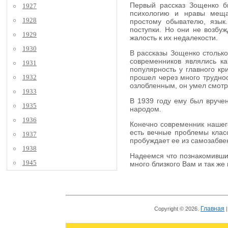
Первый рассказ Зощенко бы
1927
психологию и нравы мещан
1928
простому обывателю, язык
поступки. Но они не возбуж
1929
жалость к их недалекости.
1930
В рассказы Зощенко столько
современников являлись к
1931
популярность у главного кр
1932
прошел через много труднос
озлобленным, он умел смотре
1933
В 1939 году ему был вручен
1935
народом.
1936
Конечно современник нашего
есть вечные проблемы класс
1937
пробуждает ее из самозабве
1938
Надеемся что познакомившис
1945
много близкого Вам и так же
Главная
Copyright © 2026.