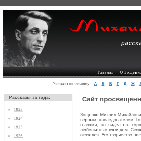
Главная
О Зощенк
А
Б
В
Г
Д
Ж
Рассказы по алфавиту:
Рассказы за года:
Сайт просвещенн
1923
Зощенко Михаил Михайлович,
1924
верным последователем Гог
глазами, но видел его гор
1925
любопытным взглядом. Сюжеты
оказался. Его творчество но
1926