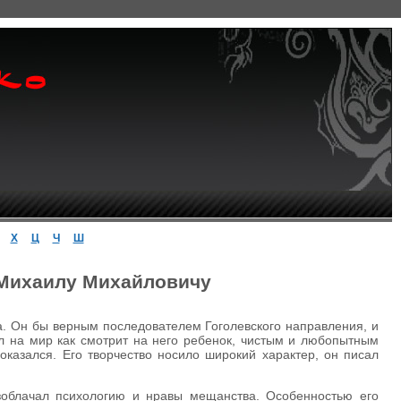
Х
Ц
Ч
Ш
 Михаилу Михайловичу
а. Он бы верным последователем Гоголевского направления, и
ел на мир как смотрит на него ребенок, чистым и любопытным
 оказался. Его творчество носило широкий характер, он писал
азоблачал психологию и нравы мещанства. Особенностью его