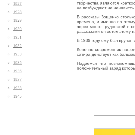
творчества являются кратко
1927
не возбуждают не ненависть 
1928
В рассказы Зощенко столько
1929
времена, и именно по этому
через много трудностей в с
1930
рассказами он хотел этому н
1931
В 1939 году ему был вручен 
1932
Конечно современник нашего
1933
сатира действует как бальз
1935
Надеемся что познакомивш
положительный заряд которы
1936
1937
1938
1945