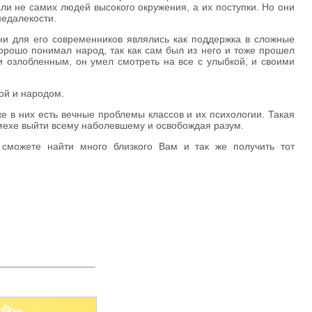
ли не самих людей высокого окружения, а их поступки. Но они
недалекости.
они для его современников являлись как поддержка в сложные
хорошо понимал народ, так как сам был из него и тоже прошел
и озлобленным, он умел смотреть на все с улыбкой, и своими
ной и народом.
е в них есть вечные проблемы классов и их психологии. Такая
смехе выйти всему наболевшему и освобождая разум.
 сможете найти много близкого Вам и так же получить тот