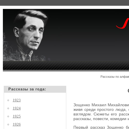
Рассказы по алф
Рассказы за года:
1923
Зощенко Михаил Михайлович,
1924
живя среди простого люда, 
взглядом. Сюжеты его расск
1925
рассказы, повести, комедии
1926
Первый рассказ Зощенко бы