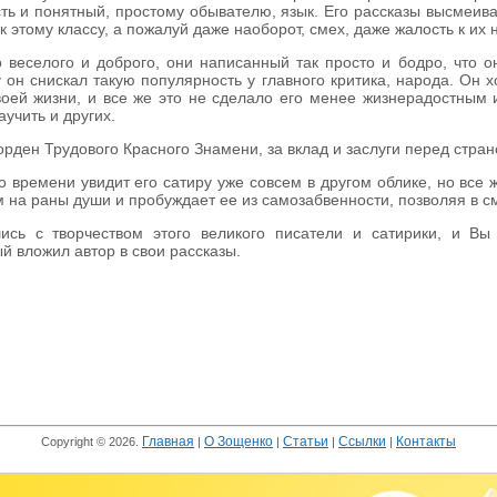
сть и понятный, простому обывателю, язык. Его рассказы высмеива
к этому классу, а пожалуй даже наоборот, смех, даже жалость к их 
 веселого и доброго, они написанный так просто и бодро, что 
 он снискал такую популярность у главного критика, народа. Он 
воей жизни, и все же это не сделало его менее жизнерадостным 
аучить и других.
орден Трудового Красного Знамени, за вклад и заслуги перед стра
 времени увидит его сатиру уже совсем в другом облике, но все ж
ам на раны души и пробуждает ее из самозабвенности, позволяя в 
ись с творчеством этого великого писатели и сатирики, и Вы
й вложил автор в свои рассказы.
Главная
О Зощенко
Статьи
Ссылки
Контакты
Copyright © 2026.
|
|
|
|