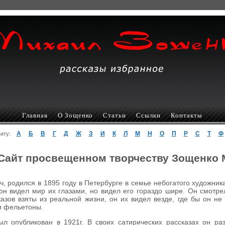
Главная
О Зощенко
Статьи
Ссылки
Контакты
А
Б
В
Г
Д
Ж
З
И
К
Л
М
Н
О
П
Р
С
Т
Ф
авиту:
Сайт просвещенном творчеству Зощенко
 родился в 1895 году в Петербурге в семье небогатого художник
он видел мир их глазами, но видел его гораздо шире. Он смотр
азов взяты из реальной жизни, он их видел везде, где бы он не
 и фельетоны.
л опубликован в 1921г. В своих сатирических рассказах он р