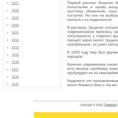
Первый рассказ Зощенко бы
1927
психологию и нравы мещан
1928
простому обывателю, язык
поступки. Но они не возбуж
1929
жалость к их недалекости.
1930
В рассказы Зощенко столько
современников являлись к
1931
популярность у главного кр
1932
прошел через много труднос
озлобленным, он умел смотре
1933
В 1939 году ему был вручен
1935
народом.
1936
Конечно современник нашего
есть вечные проблемы класс
1937
пробуждает ее из самозабве
1938
Надеемся что познакомившис
1945
много близкого Вам и так же
Главная
Copyright © 2026.