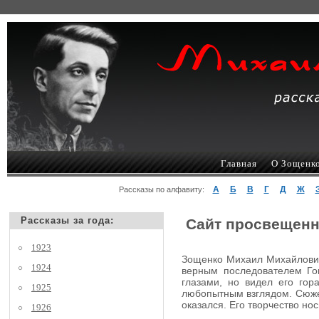
Главная
О Зощенк
А
Б
В
Г
Д
Ж
Рассказы по алфавиту:
Рассказы за года:
Сайт просвещенн
1923
Зощенко Михаил Михайлович,
1924
верным последователем Гог
глазами, но видел его гор
1925
любопытным взглядом. Сюжеты
оказался. Его творчество но
1926