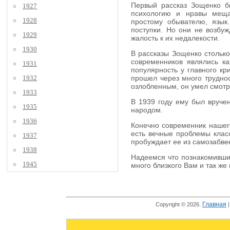
Первый рассказ Зощенко бы
1927
психологию и нравы мещан
1928
простому обывателю, язык
поступки. Но они не возбуж
1929
жалость к их недалекости.
1930
В рассказы Зощенко столько
современников являлись к
1931
популярность у главного кр
1932
прошел через много труднос
озлобленным, он умел смотре
1933
В 1939 году ему был вручен
1935
народом.
1936
Конечно современник нашего
есть вечные проблемы класс
1937
пробуждает ее из самозабве
1938
Надеемся что познакомившис
1945
много близкого Вам и так же
Главная
Copyright © 2026.