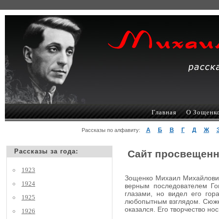
Главная
О Зощенк
А
Б
В
Г
Д
Ж
Рассказы по алфавиту:
Рассказы за года:
Сайт просвещенн
1923
Зощенко Михаил Михайлович,
1924
верным последователем Гог
глазами, но видел его гор
1925
любопытным взглядом. Сюжеты
оказался. Его творчество но
1926