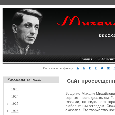
Главная
О Зощенк
А
Б
В
Г
Д
Ж
Рассказы по алфавиту:
Рассказы за года:
Сайт просвещенн
1923
Зощенко Михаил Михайлович,
1924
верным последователем Гог
глазами, но видел его гор
1925
любопытным взглядом. Сюжеты
оказался. Его творчество но
1926