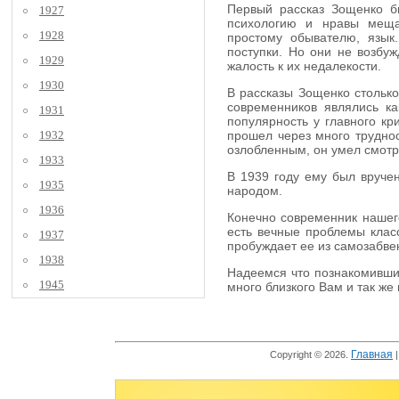
Первый рассказ Зощенко бы
1927
психологию и нравы мещан
1928
простому обывателю, язык
поступки. Но они не возбуж
1929
жалость к их недалекости.
1930
В рассказы Зощенко столько
современников являлись к
1931
популярность у главного кр
1932
прошел через много труднос
озлобленным, он умел смотре
1933
В 1939 году ему был вручен
1935
народом.
1936
Конечно современник нашего
есть вечные проблемы класс
1937
пробуждает ее из самозабве
1938
Надеемся что познакомившис
1945
много близкого Вам и так же
Главная
Copyright © 2026.