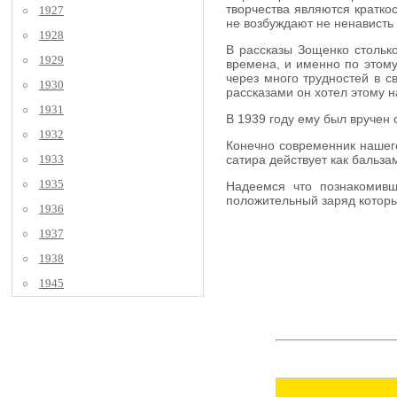
творчества являются кратко
1927
не возбуждают не ненависть 
1928
В рассказы Зощенко столько
1929
времена, и именно по этому
через много трудностей в с
1930
рассказами он хотел этому н
1931
В 1939 году ему был вручен 
1932
Конечно современник нашего
1933
сатира действует как бальз
1935
Надеемся что познакомивш
положительный заряд которы
1936
1937
1938
1945