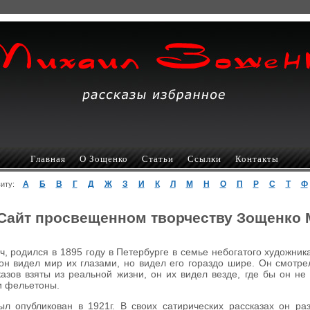
Главная
О Зощенко
Статьи
Ссылки
Контакты
А
Б
В
Г
Д
Ж
З
И
К
Л
М
Н
О
П
Р
С
Т
Ф
авиту:
Сайт просвещенном творчеству Зощенко
 родился в 1895 году в Петербурге в семье небогатого художник
он видел мир их глазами, но видел его гораздо шире. Он смотр
азов взяты из реальной жизни, он их видел везде, где бы он не
 и фельетоны.
л опубликован в 1921г. В своих сатирических рассказах он р