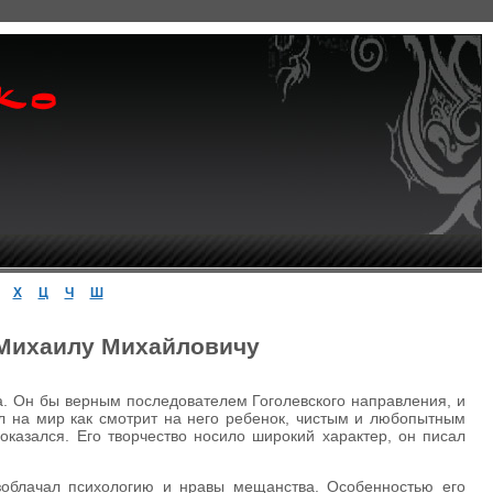
Х
Ц
Ч
Ш
 Михаилу Михайловичу
а. Он бы верным последователем Гоголевского направления, и
ел на мир как смотрит на него ребенок, чистым и любопытным
 оказался. Его творчество носило широкий характер, он писал
азоблачал психологию и нравы мещанства. Особенностью его