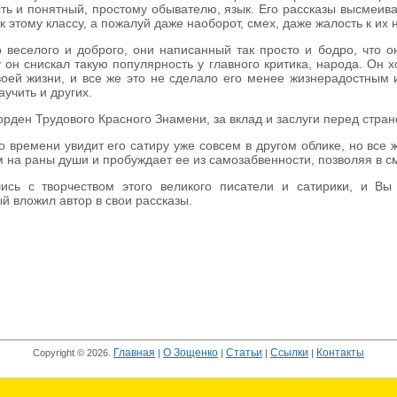
сть и понятный, простому обывателю, язык. Его рассказы высмеива
к этому классу, а пожалуй даже наоборот, смех, даже жалость к их 
 веселого и доброго, они написанный так просто и бодро, что 
 он снискал такую популярность у главного критика, народа. Он 
воей жизни, и все же это не сделало его менее жизнерадостным 
аучить и других.
орден Трудового Красного Знамени, за вклад и заслуги перед стра
 времени увидит его сатиру уже совсем в другом облике, но все ж
ам на раны души и пробуждает ее из самозабвенности, позволяя в 
ись с творчеством этого великого писатели и сатирики, и Вы
й вложил автор в свои рассказы.
Главная
О Зощенко
Статьи
Ссылки
Контакты
Copyright © 2026.
|
|
|
|