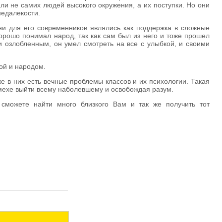
ли не самих людей высокого окружения, а их поступки. Но они
недалекости.
они для его современников являлись как поддержка в сложные
хорошо понимал народ, так как сам был из него и тоже прошел
и озлобленным, он умел смотреть на все с улыбкой, и своими
ной и народом.
е в них есть вечные проблемы классов и их психологии. Такая
смехе выйти всему наболевшему и освобождая разум.
 сможете найти много близкого Вам и так же получить тот