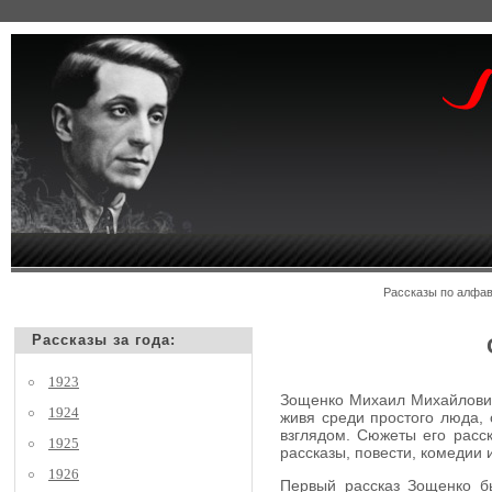
Рассказы по алф
Рассказы за года:
1923
Зощенко Михаил Михайлович,
1924
живя среди простого люда, 
взглядом. Сюжеты его расск
1925
рассказы, повести, комедии
1926
Первый рассказ Зощенко бы