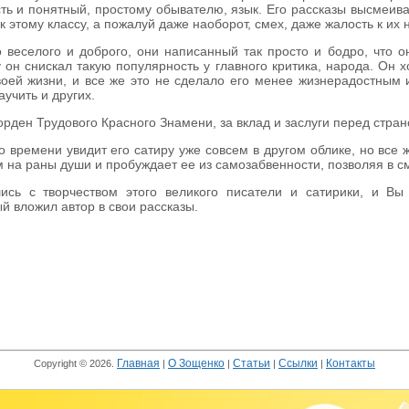
сть и понятный, простому обывателю, язык. Его рассказы высмеива
к этому классу, а пожалуй даже наоборот, смех, даже жалость к их 
 веселого и доброго, они написанный так просто и бодро, что 
 он снискал такую популярность у главного критика, народа. Он 
воей жизни, и все же это не сделало его менее жизнерадостным 
аучить и других.
орден Трудового Красного Знамени, за вклад и заслуги перед стра
 времени увидит его сатиру уже совсем в другом облике, но все ж
ам на раны души и пробуждает ее из самозабвенности, позволяя в 
ись с творчеством этого великого писатели и сатирики, и Вы
й вложил автор в свои рассказы.
Главная
О Зощенко
Статьи
Ссылки
Контакты
Copyright © 2026.
|
|
|
|