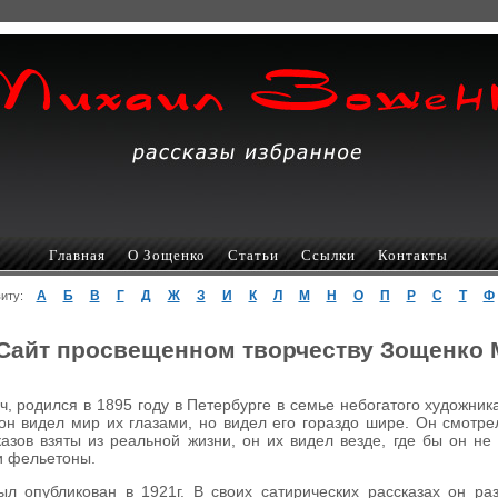
Главная
О Зощенко
Статьи
Ссылки
Контакты
А
Б
В
Г
Д
Ж
З
И
К
Л
М
Н
О
П
Р
С
Т
Ф
авиту:
Сайт просвещенном творчеству Зощенко
 родился в 1895 году в Петербурге в семье небогатого художник
он видел мир их глазами, но видел его гораздо шире. Он смотр
азов взяты из реальной жизни, он их видел везде, где бы он не
 и фельетоны.
л опубликован в 1921г. В своих сатирических рассказах он р