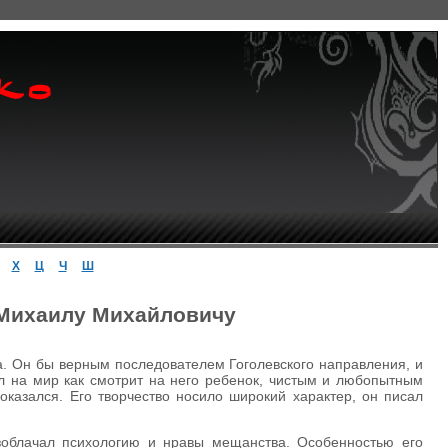
Х
Ц
Ч
Ш
 Михаилу Михайловичу
а. Он бы верным последователем Гоголевского направления, и
ел на мир как смотрит на него ребенок, чистым и любопытным
 оказался. Его творчество носило широкий характер, он писал
азоблачал психологию и нравы мещанства. Особенностью его