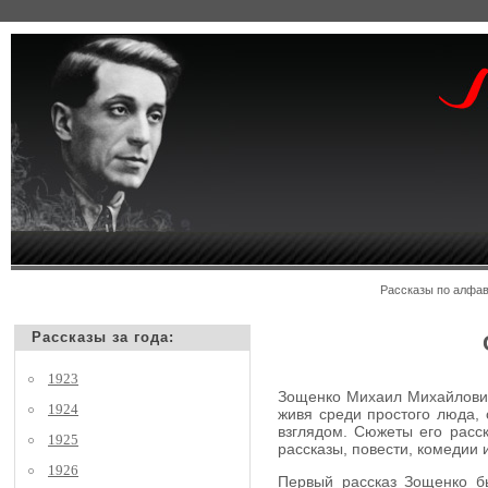
Рассказы по алф
Рассказы за года:
1923
Зощенко Михаил Михайлович,
1924
живя среди простого люда, 
взглядом. Сюжеты его расск
1925
рассказы, повести, комедии
1926
Первый рассказ Зощенко бы