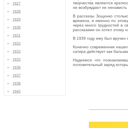
творчества являются кратко
1927
не возбуждают не ненависть 
1928
В рассказы Зощенко столько
1929
времена, и именно по этому
через много трудностей в с
1930
рассказами он хотел этому н
1931
В 1939 году ему был вручен 
1932
Конечно современник нашего
1933
сатира действует как бальз
1935
Надеемся что познакомивш
положительный заряд которы
1936
1937
1938
1945