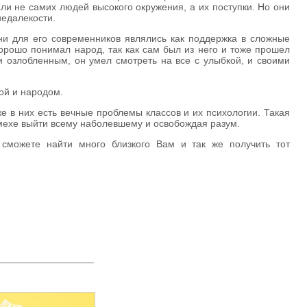
ли не самих людей высокого окружения, а их поступки. Но они
недалекости.
они для его современников являлись как поддержка в сложные
хорошо понимал народ, так как сам был из него и тоже прошел
и озлобленным, он умел смотреть на все с улыбкой, и своими
ной и народом.
е в них есть вечные проблемы классов и их психологии. Такая
смехе выйти всему наболевшему и освобождая разум.
 сможете найти много близкого Вам и так же получить тот