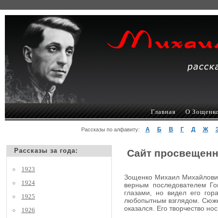
Главная
О Зощенк
А
Б
В
Г
Д
Ж
Рассказы по алфавиту:
Рассказы за года:
Сайт просвещенн
1923
Зощенко Михаил Михайлович,
1924
верным последователем Гог
глазами, но видел его гор
1925
любопытным взглядом. Сюжеты
оказался. Его творчество но
1926